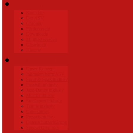
Verein
Kontakte
Der ASV
Chronik
Förderverein
Downloads
Mitglied werden
Gästebuch
Historie
Inklusion
Unser Konzept
Inklusion beim ASV
Sport & Spaß inklusiv
Fussball inklusiv
Jazz-Dance inklusiv
Musik inklusiv
Stocksport inklusiv
Tennis inklusiv
Unterstützer
Presseberichte
Datenschutzerklärung
Special Olympics