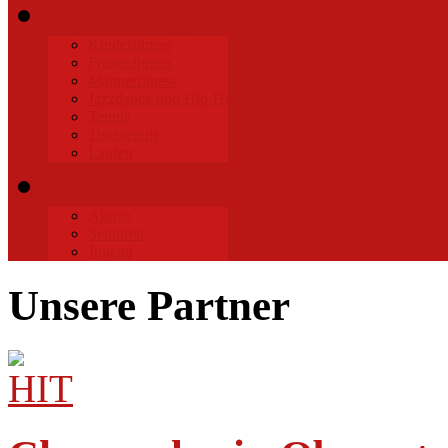
Sportangebote
Kinderfitness
Frauenfitness
Männerfitness
Jazzdance und Hip-Hop
Tennis
Tischtennis
Laufen
Fussball
Aktive
Senioren
Jugend
Unsere Partner