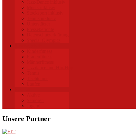
Jazz-Dance inklusiv
Musik inklusiv
Stocksport inklusiv
Tennis inklusiv
Unterstützer
Presseberichte
Datenschutzerklärung
Special Olympics
Sportangebote
Kinderfitness
Frauenfitness
Männerfitness
Jazzdance und Hip-Hop
Tennis
Tischtennis
Laufen
Fussball
Aktive
Senioren
Jugend
Unsere Partner