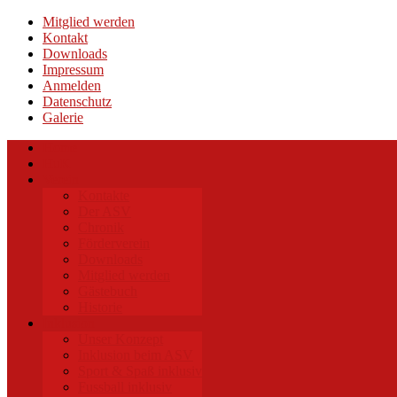
Mitglied werden
Kontakt
Downloads
Impressum
Anmelden
Datenschutz
Galerie
Home
HuK
Verein
Kontakte
Der ASV
Chronik
Förderverein
Downloads
Mitglied werden
Gästebuch
Historie
Inklusion
Unser Konzept
Inklusion beim ASV
Sport & Spaß inklusiv
Fussball inklusiv