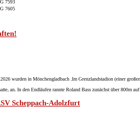
ften!
en 2026 wurden in Mönchengladbach .I
m Grenzlandstadion (einer großen 
hatte, an.
In den Endläufen rannte Roland Bass zunächst über 800m auf
ASV Scheppach-Adolzfurt