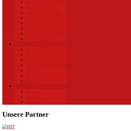
Jazz-Dance inklusiv
Musik inklusiv
Stocksport inklusiv
Tennis inklusiv
Unterstützer
Presseberichte
Datenschutzerklärung
Special Olympics
Sportangebote
Kinderfitness
Frauenfitness
Männerfitness
Jazzdance und Hip-Hop
Tennis
Tischtennis
Laufen
Fussball
Aktive
Senioren
Jugend
Unsere Partner