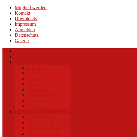
Mitglied werden
Kontakt
Downloads
Impressum
Anmelden
Datenschutz
Galerie
Home
HuK
Verein
Kontakte
Der ASV
Chronik
Förderverein
Downloads
Mitglied werden
Gästebuch
Historie
Inklusion
Unser Konzept
Inklusion beim ASV
Sport & Spaß inklusiv
Fussball inklusiv