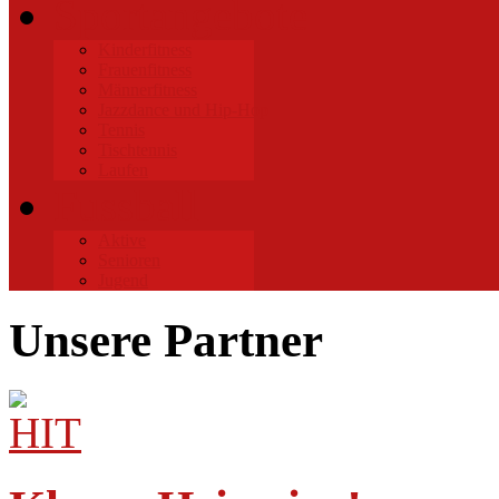
Sportangebote
Kinderfitness
Frauenfitness
Männerfitness
Jazzdance und Hip-Hop
Tennis
Tischtennis
Laufen
Fussball
Aktive
Senioren
Jugend
Unsere Partner