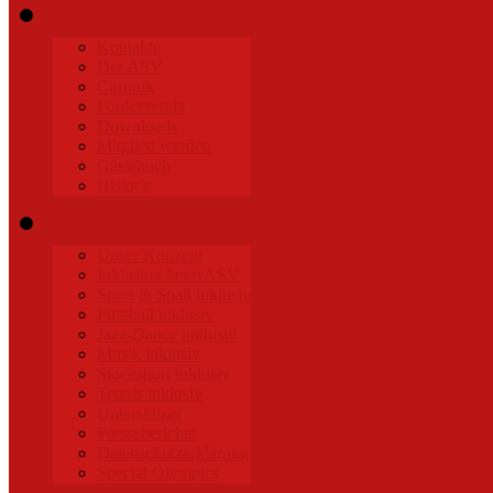
Verein
Kontakte
Der ASV
Chronik
Förderverein
Downloads
Mitglied werden
Gästebuch
Historie
Inklusion
Unser Konzept
Inklusion beim ASV
Sport & Spaß inklusiv
Fussball inklusiv
Jazz-Dance inklusiv
Musik inklusiv
Stocksport inklusiv
Tennis inklusiv
Unterstützer
Presseberichte
Datenschutzerklärung
Special Olympics