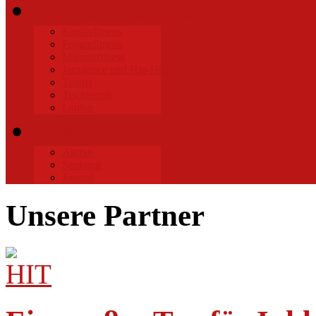
Sportangebote
Kinderfitness
Frauenfitness
Männerfitness
Jazzdance und Hip-Hop
Tennis
Tischtennis
Laufen
Fussball
Aktive
Senioren
Jugend
Unsere Partner