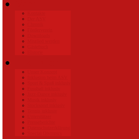
Verein
Kontakte
Der ASV
Chronik
Förderverein
Downloads
Mitglied werden
Gästebuch
Historie
Inklusion
Unser Konzept
Inklusion beim ASV
Sport & Spaß inklusiv
Fussball inklusiv
Jazz-Dance inklusiv
Musik inklusiv
Stocksport inklusiv
Tennis inklusiv
Unterstützer
Presseberichte
Datenschutzerklärung
Special Olympics