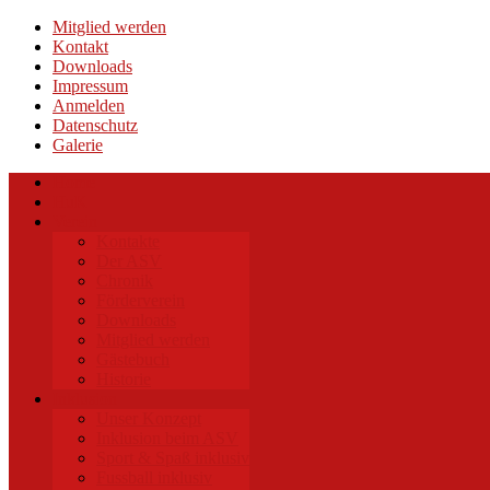
Mitglied werden
Kontakt
Downloads
Impressum
Anmelden
Datenschutz
Galerie
Home
HuK
Verein
Kontakte
Der ASV
Chronik
Förderverein
Downloads
Mitglied werden
Gästebuch
Historie
Inklusion
Unser Konzept
Inklusion beim ASV
Sport & Spaß inklusiv
Fussball inklusiv