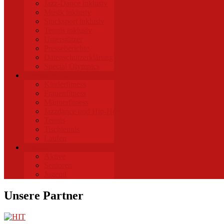
Jazz-Dance inklusiv
Musik inklusiv
Stocksport inklusiv
Tennis inklusiv
Unterstützer
Presseberichte
Datenschutzerklärung
Special Olympics
Sportangebote
Kinderfitness
Frauenfitness
Männerfitness
Jazzdance und Hip-Hop
Tennis
Tischtennis
Laufen
Fussball
Aktive
Senioren
Jugend
Unsere Partner