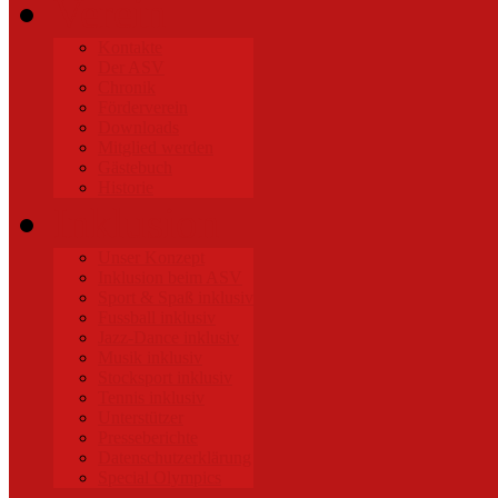
Verein
Kontakte
Der ASV
Chronik
Förderverein
Downloads
Mitglied werden
Gästebuch
Historie
Inklusion
Unser Konzept
Inklusion beim ASV
Sport & Spaß inklusiv
Fussball inklusiv
Jazz-Dance inklusiv
Musik inklusiv
Stocksport inklusiv
Tennis inklusiv
Unterstützer
Presseberichte
Datenschutzerklärung
Special Olympics