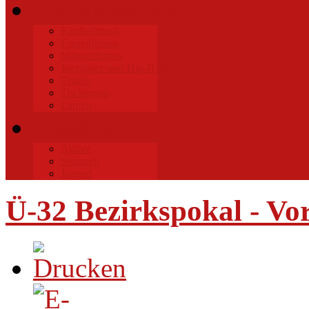
Sportangebote
Kinderfitness
Frauenfitness
Männerfitness
Jazzdance und Hip-Hop
Tennis
Tischtennis
Laufen
Fussball
Aktive
Senioren
Jugend
Ü-32 Bezirkspokal - Vo